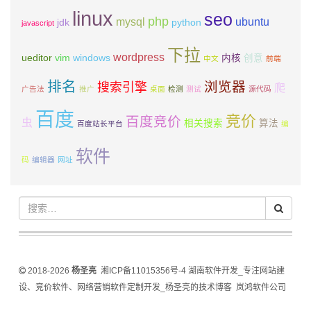
linux
seo
php
mysql
ubuntu
jdk
python
javascript
下拉
wordpress
ueditor
vim
windows
内核
创意
中文
前端
排名
浏览器
搜索引擎
爬
广告法
推广
桌面
检测
测试
源代码
百度
竞价
百度竞价
虫
相关搜索
算法
百度站长平台
编
软件
码
编辑器
网址
2018-2026
杨圣亮
湘ICP备11015356号-4
湖南软件开发_专注网站建
设、竞价软件、网络营销软件定制开发_杨圣亮的技术博客
岚鸿软件公司