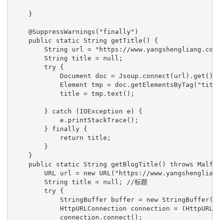
    }

    @SuppressWarnings("finally")

    public static String getTitle() {

        String url = "https://www.yangshengliang.com"
        String title = null;

        try {

            Document doc = Jsoup.connect(url).get();

            Element tmp = doc.getElementsByTag("title
            title = tmp.text();

        } catch (IOException e) {

            e.printStackTrace();

        } finally {

            return title;

        }

    }

    public static String getBlogTitle() throws Malfor
        URL url = new URL("https://www.yangshengliang
        String title = null; //标题

        try {

            StringBuffer buffer = new StringBuffer()
            HttpURLConnection connection = (HttpURLCo
            connection.connect();
