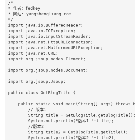
/*

* 作者：fedkey

* 网站: yangshengliang.com

*/

import java.io.BufferedReader;

import java.io.IOException;

import java.io.InputStreamReader;

import java.net.HttpURLConnection;

import java.net.MalformedURLException;

import java.net.URL;

import org.jsoup.nodes.Element;

import org.jsoup.nodes.Document;

import org.jsoup.Jsoup;

public class GetBlogTitle {

    public static void main(String[] args) throws Mal
        // 版本1

        String title = GetBlogTitle.getBlogTitle();

        System.out.println("版本1:"+title);

        //版本2

        String title2 = GetBlogTitle.getTitle();

        System.out.println("版本2:"+title2);
