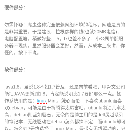
硬件部分：
勿需怀疑：爬虫这种完全依赖网络环境的程序，网速是真的
是非常重要，于是建议，拉根像样的线(也就20MB电信)，
电脑配置嘛，稍微好些，I5，I7也差不多了，小公司单配服
务器不现实，虽然服务器会更好，然而，从成本上来讲，你
懂的，按下不说。
软件部分：
java1.8，虽说1.8不如1.7普及，还是向前看吧，甲骨文公司
能把JAVA更新到1.8，肯定能说明比1.7要好那么一点。操
作系统用的是：
linux
Mint，凭心而论，不喜欢ubuntu而喜
欢debian，可能是由于折腾得太厉害吧，ubuntu崩溃几率太
高，debian则坚如磐石，无奈的是博主用的是dell灵越系列
的笔记本，无线驱动在debian怎么都搞不定，而ubuntu却可
以。怎么办?最终选择了Linux Mint，是带有无线驱动的，只