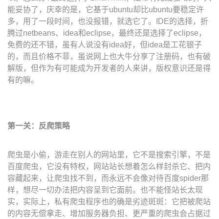
能妥协了，庆幸的是，它基于ubuntu却比ubuntu要稳定许
多，用了一段时间，也没报错，就选它了。IDE的选择，折
腾过netbeans、idea和eclipse，最终还是选择了eclipse，
免费的还不错，虽有人说没有idea好，但idea是工花银子
的，而且价格不菲，虽说网上也大牛分享了注册码，也有破
解版，但作为有可能成为开发者的人来讲，版权意识还是得
有的嘛。
第一关：反爬策略
爬虫是小偷，游走在别人的网站里，它不是搜索引擎，不是
百度爬虫，它没有特权，网站站长想着怎么样封杀它、把内
容藏起来，让爬虫找不到，而永远不会像对待百度spider那
样，想尽一切办法把内容呈到它面前。也不能怪站长太现
实，实际上，私有爬虫程序也的确是劣迹斑斑：它把被爬站
的内容无偿拿走、增加服务器负担、更严重的爬虫会占据过