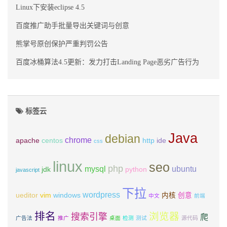
Linux下安装eclipse 4.5
百度推广助手批量导出关键词与创意
熊掌号原创保护严重判罚公告
百度冰桶算法4.5更新：发力打击Landing Page恶劣广告行为
标签云
Java
debian
chrome
apache
centos
http
ide
css
linux
seo
php
mysql
ubuntu
jdk
python
javascript
下拉
wordpress
ueditor
vim
windows
内核
创意
中文
前端
排名
浏览器
搜索引擎
爬
广告法
推广
桌面
检测
测试
源代码