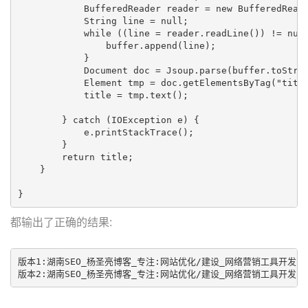
            BufferedReader reader = new BufferedReade
            String line = null; 

            while ((line = reader.readLine()) != null
                buffer.append(line);

            }

            Document doc = Jsoup.parse(buffer.toSt
            Element tmp = doc.getElementsByTag("titl
            title = tmp.text();

        } catch (IOException e) {

            e.printStackTrace();

        }

        return title;

    }

}
都输出了正确的结果:
版本1:湖南SEO_杨圣亮博客_专注:网站优化/建设_网络营销工具开发

版本2:湖南SEO_杨圣亮博客_专注:网站优化/建设_网络营销工具开发