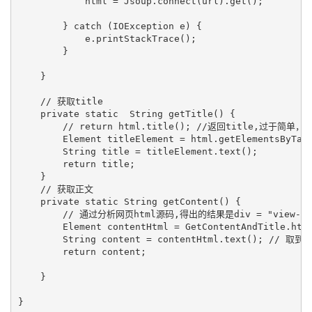
            html = Jsoup.connect(url).get();

        } catch (IOException e) {

            e.printStackTrace();

        }

    }

    // 获取title

    private static  String getTitle() {

        // return html.title(); //返回title,过于简单，
        Element titleElement = html.getElementsByTag(
        String title = titleElement.text();

        return title;

    }

    // 获取正文

    private static String getContent() {

        // 通过分析网页html源码,得出的结果是div = "view-
        Element contentHtml = GetContentAndTitle.
        String content = contentHtml.text(); // 取到
        return content;

    }

}