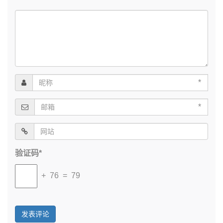
*
*
验证码*
+ 76 = 79