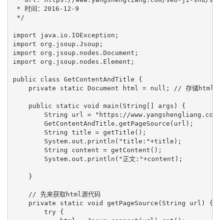
 * 时间：2016-12-9

 */

import java.io.IOException;

import org.jsoup.Jsoup;

import org.jsoup.nodes.Document;

import org.jsoup.nodes.Element;

public class GetContentAndTitle {

    private static Document html = null; // 存储html
    public static void main(String[] args) {

        String url = "https://www.yangshengliang.com/
        GetContentAndTitle.getPageSource(url);

        String title = getTitle();

        System.out.println("title:"+title);

        String content = getContent();

        System.out.println("正文:"+content);

    }

    // 先来获取html源代码

    private static void getPageSource(String url) {

        try {
