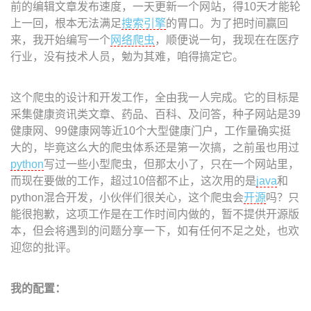
前的编辑文章发布速度，一天更新一个网站，得10天才能轮
上一回，根本无法满足
搜索引擎
的胃口。为了把时间赢回
来，我开始编写一个
网络爬虫
，顺便说一句，我现在在医疗
行业，没有技术人员，勉为其难，咱得搞定它。
这个爬虫的设计和开发工作，全由我一人完成。它的目标是
采集健康资讯类文章、药品、百科、及问答，种子网站是39
健康网、99健康网等近10个大型健康门户，工作量确实挺
大的，毕竟这么大的爬虫体系还是第一次搞，之前虽也用过
python
写过一些小型爬虫，但那太小了，只在一个网站里，
而现在要做的工作，超过10倍都不止，这次用的是
java
和
python混合开发，小伙伴们很关心，这个爬虫会
开源
吗？只
能很抱歉，这项工作是在工作时间内做的，暂不提供开源版
本，但会将遇到的问题分享一下，如有任何不足之处，也欢
迎您的批评。
我的配置：