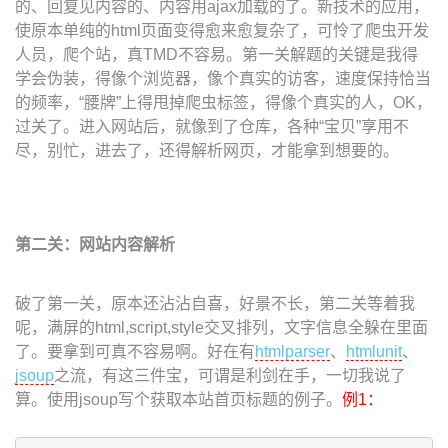
的、回复见内容的、内容用ajax加载的了。新技术的应用，
使原本单纯的html页面变得愈来愈复杂了，可怜了爬虫开发
人员，爬个站，真TMD不容易。第一关解题的关键是我得
学会伪装，得像个浏览器，像个真实的访客，速度保持恰当
的频率，“腰牌”上得甩掉爬虫标签，得像个真实的人，OK，
过关了。进入网站后，就像到了仓库，各种“宝贝”享用不
尽，别忙，进去了，还得解析网页，才能拿到想要的。
第二关：网站内容解析
破了第一关，原本还沾沾自喜，好景不长，第二关等着我
呢，满屏的html,script,style交叉排列，文字信息全躲在里面
了。要拿到可真不容易啊。好在有
htmlparser
、
htmlunit
、
jsoup
之流，有这三件宝，可谓是利剑在手，一切我说了
算。使用jsoup写个获取本站首页标题的例子。
例1：