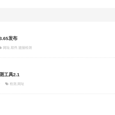
.65发布
网址
,
软件
,
链接检测
工具2.1
论
检测
,
网址