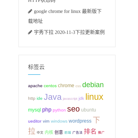
HTTP状态码
google chrome for linux 最新版下
载地址
宇秀下拉 2020-11-3下拉更新案例
标签云
debian
chrome
apache
centos
css
linux
Java
http
ide
jdk
javascript
seo
php
mysql
ubuntu
python
下
wordpress
ueditor
vim
windows
拉
排名
内核
创意
中文
前端
广告法
推广