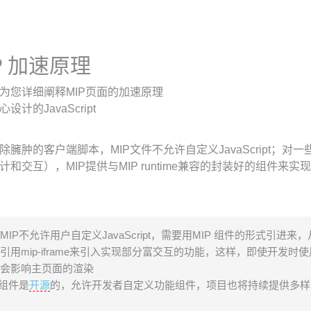
P 加速原理
为您详细阐释MIP页面的加速原理
设计的JavaScript
除臃肿的客户端脚本，MIP文件不允许自定义JavaScript；对一些强
计和交互），MIP提供与MIP runtime兼容的封装好的组件来实
MIP不允许用户自定义JavaScript，需要用MIP 组件的形式引进
引用mip-iframe来引入实现部分富交互的功能，这样，即使开发时使用最影
会影响主页面的渲染
P组件是
开源
的，允许开发者自定义功能组件，项目也将持续提供多样