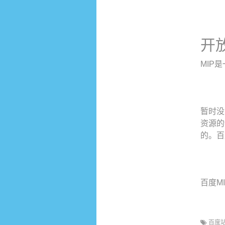
开
MIP
暂时没
资源的
的。百
百度MIP
百度