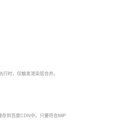
PU上执行时，仅触发渲染层合并。
存到百度CDN中。只要符合MIP