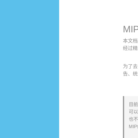
MI
本文档
经过精心
为了去
告、统
目前
可以
也不
MI