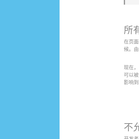
所
在页面
候。由
现在，
可以被
影响到
不
开发者