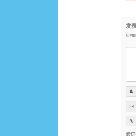
发
您的
验证