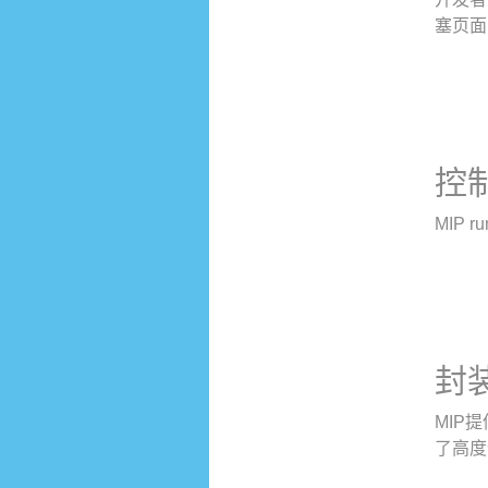
塞页面的
控
MIP
封
MIP
了高度