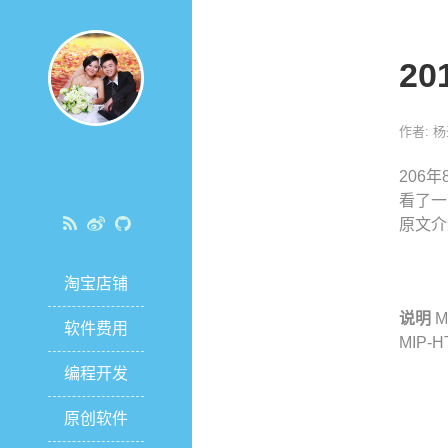
2
作者: 
杨圣亮博客
206
看了一
原文介
淘宝店铺
说明
M
软件费用
MIP
编程开发
原创软件