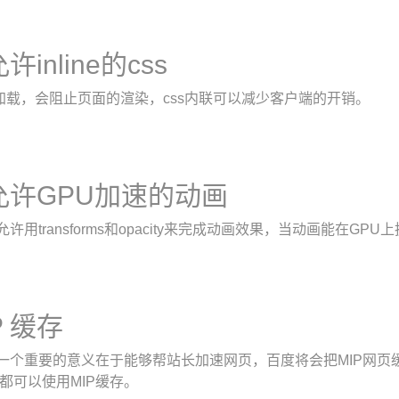
许inline的css
的加载，会阻止页面的渲染，css内联可以减少客户端的开销。
允许GPU加速的动画
只允许用transforms和opacity来完成动画效果，当动画能在G
P 缓存
另一个重要的意义在于能够帮站长加速网页，百度将会把MIP网页缓
都可以使用MIP缓存。