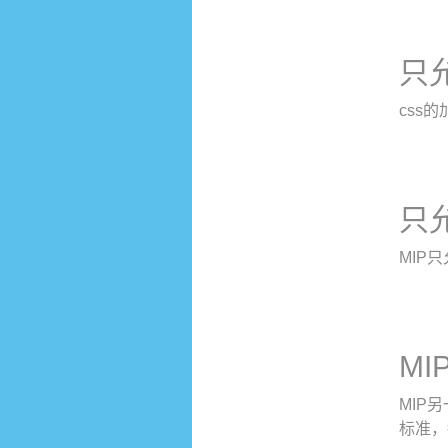
只允
css
只
MIP
MI
MIP
标准，