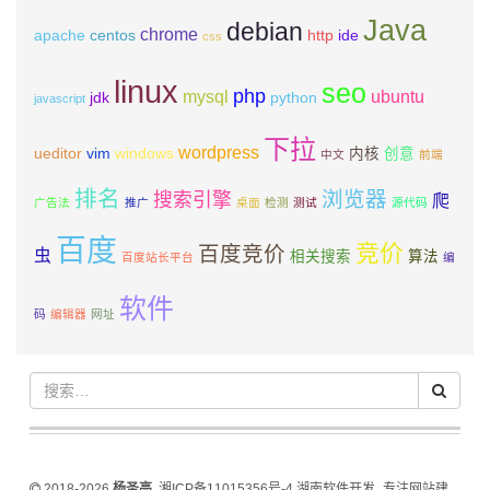
Java
debian
chrome
apache
centos
http
ide
css
linux
seo
php
mysql
ubuntu
jdk
python
javascript
下拉
wordpress
ueditor
vim
windows
内核
创意
中文
前端
排名
浏览器
搜索引擎
爬
广告法
推广
桌面
检测
测试
源代码
百度
竞价
百度竞价
虫
相关搜索
算法
百度站长平台
编
软件
码
编辑器
网址
2018-2026
杨圣亮
湘ICP备11015356号-4
湖南软件开发_专注网站建